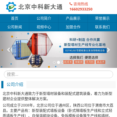
咨询热线
16602933250
首页
公司简介
产品展示
荣誉展示
公司新闻
视频中心
加盟合作
联系我们
Previous
Nex
公司介绍
北京中科新大通致力于新型墙材装备和装配式建筑装备，着力为新型
建材企业提供整体解决方案。
公司成立于2008年，北京公司位于通州区，陕西公司位于渭南市大荔
县。主要产品有：新型装配式墙板设备（卧式隔墙板生产线和立式轻
质墙板生产线）、自保温砌块设备、免拆模板设备等生产线和墙材、