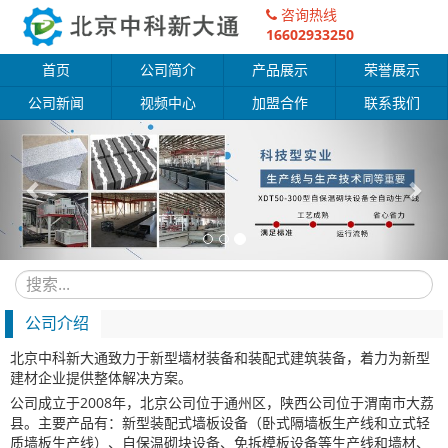
咨询热线
16602933250
首页
公司简介
产品展示
荣誉展示
公司新闻
视频中心
加盟合作
联系我们
Previous
Nex
公司介绍
北京中科新大通致力于新型墙材装备和装配式建筑装备，着力为新型
建材企业提供整体解决方案。
公司成立于2008年，北京公司位于通州区，陕西公司位于渭南市大荔
县。主要产品有：新型装配式墙板设备（卧式隔墙板生产线和立式轻
质墙板生产线）、自保温砌块设备、免拆模板设备等生产线和墙材、