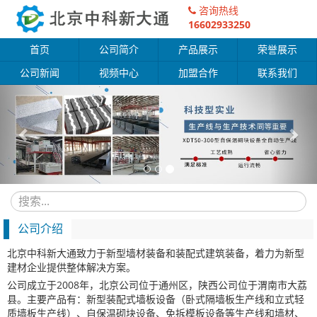
咨询热线
16602933250
首页
公司简介
产品展示
荣誉展示
公司新闻
视频中心
加盟合作
联系我们
Previous
Nex
公司介绍
北京中科新大通致力于新型墙材装备和装配式建筑装备，着力为新型
建材企业提供整体解决方案。
公司成立于2008年，北京公司位于通州区，陕西公司位于渭南市大荔
县。主要产品有：新型装配式墙板设备（卧式隔墙板生产线和立式轻
质墙板生产线）、自保温砌块设备、免拆模板设备等生产线和墙材、