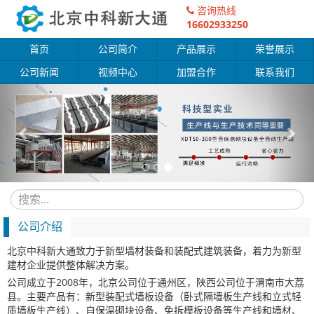
咨询热线
16602933250
首页
公司简介
产品展示
荣誉展示
公司新闻
视频中心
加盟合作
联系我们
Previous
Nex
公司介绍
北京中科新大通致力于新型墙材装备和装配式建筑装备，着力为新型
建材企业提供整体解决方案。
公司成立于2008年，北京公司位于通州区，陕西公司位于渭南市大荔
县。主要产品有：新型装配式墙板设备（卧式隔墙板生产线和立式轻
质墙板生产线）、自保温砌块设备、免拆模板设备等生产线和墙材、